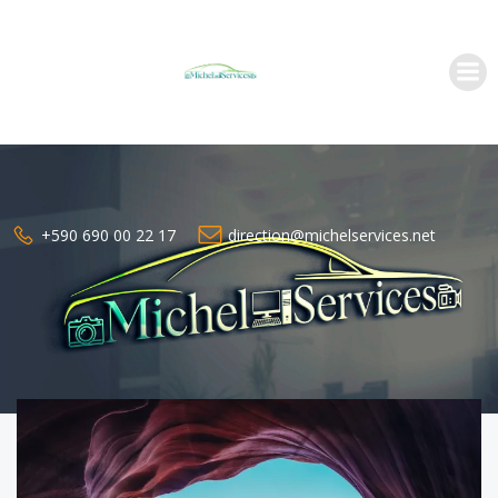
Aller
au
contenu
+590 690 00 22 17
direction@michelservices.net