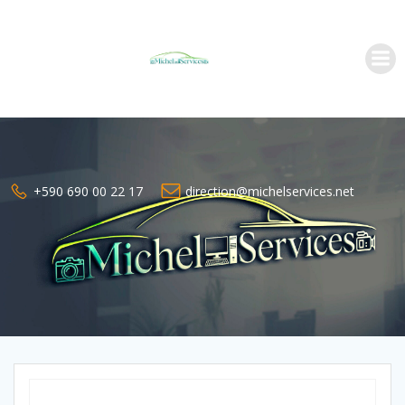
Aller
au
contenu
+590 690 00 22 17
direction@michelservices.net