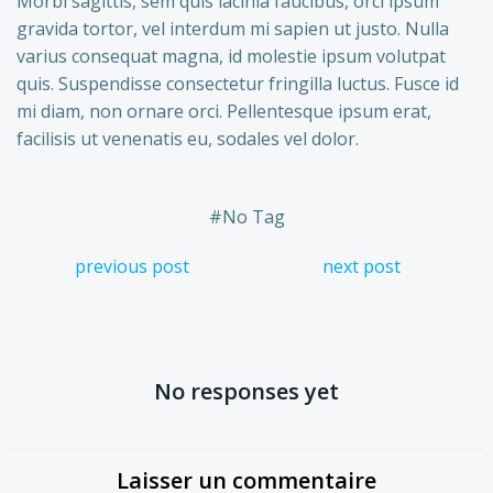
Morbi sagittis, sem quis lacinia faucibus, orci ipsum
gravida tortor, vel interdum mi sapien ut justo. Nulla
varius consequat magna, id molestie ipsum volutpat
quis. Suspendisse consectetur fringilla luctus. Fusce id
mi diam, non ornare orci. Pellentesque ipsum erat,
facilisis ut venenatis eu, sodales vel dolor.
#
No Tag
Navigation
Navigation
previous post
next post
de
de
l’article
l’article
No responses yet
Laisser un commentaire