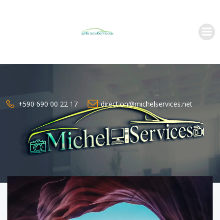
Aller
au
contenu
+590 690 00 22 17
direction@michelservices.net